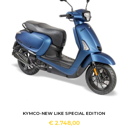
Deze
optie
kan
gekozen
worden
op
de
productpagina
KYMCO-NEW LIKE SPECIAL EDITION
€
2.748,00