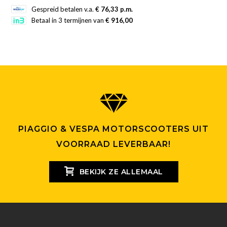
Dit
Gespreid betalen v.a.
€ 76,33 p.m.
product
Betaal in 3 termijnen van
€ 916,00
heeft
meerdere
variaties.
Deze
optie
kan
gekozen
worden
PIAGGIO & VESPA MOTORSCOOTERS UIT
op
VOORRAAD LEVERBAAR!
de
productpagina
BEKIJK ZE ALLEMAAL