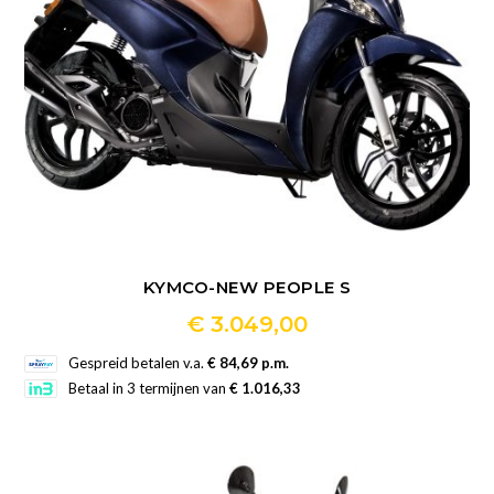
KYMCO-NEW PEOPLE S
€
3.049,00
Dit
Gespreid betalen v.a.
€ 84,69 p.m.
product
Betaal in 3 termijnen van
€ 1.016,33
heeft
meerdere
variaties.