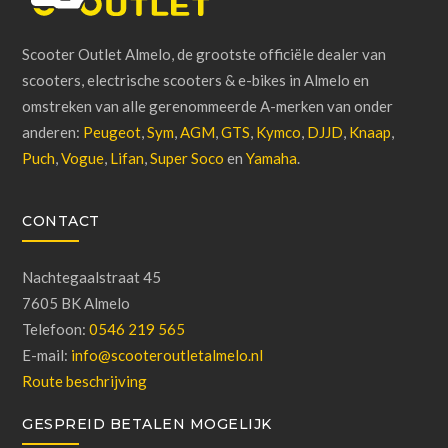
Scooter Outlet Almelo, de grootste officiële dealer van
scooters, electrische scooters & e-bikes in Almelo en
omstreken van alle gerenommeerde A-merken van onder
anderen:
Peugeot
,
Sym
,
AGM
,
GTS
,
Kymco
,
DJJD
,
Knaap
,
Puch
,
Vogue
,
Lifan
,
Super Soco
en
Yamaha
.
CONTACT
Nachtegaalstraat 45
7605 BK Almelo
Telefoon:
0546 219 565
E-mail:
info@scooteroutletalmelo.nl
Route beschrijving
GESPREID BETALEN MOGELIJK