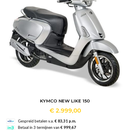
kan
gekozen
worden
op
de
productpagina
KYMCO NEW LIKE 150
€
2.999,00
Dit
Gespreid betalen v.a.
€ 83,31 p.m.
product
Betaal in 3 termijnen van
€ 999,67