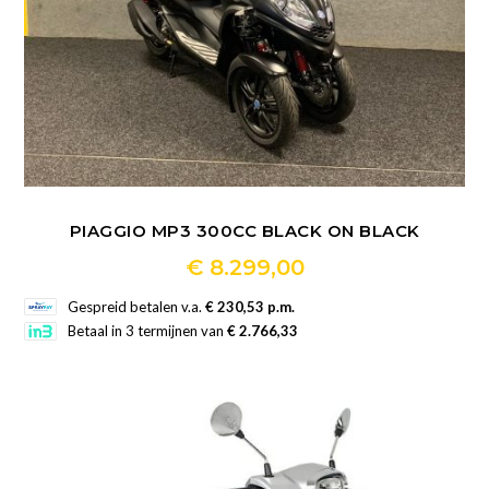
productpagina
PIAGGIO MP3 300CC BLACK ON BLACK
€
8.299,00
Dit
Gespreid betalen v.a.
€ 230,53 p.m.
product
Betaal in 3 termijnen van
€ 2.766,33
heeft
meerdere
variaties.
Deze
optie