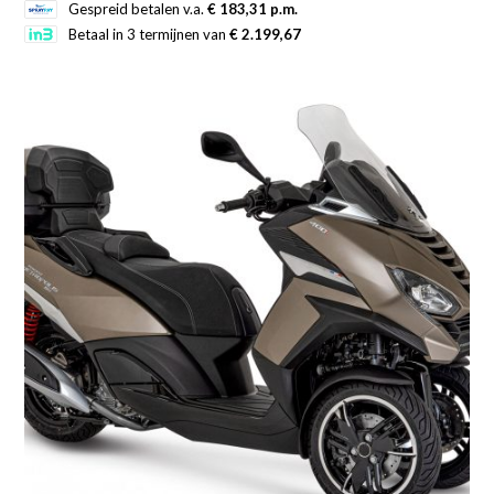
Dit
Gespreid betalen v.a.
€ 183,31 p.m.
product
Betaal in 3 termijnen van
€ 2.199,67
heeft
meerdere
variaties.
Deze
optie
kan
gekozen
worden
op
de
productpagina