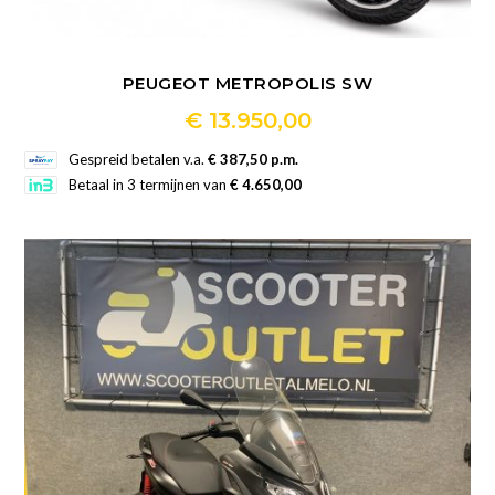
PEUGEOT METROPOLIS SW
€
13.950,00
Dit
Gespreid betalen v.a.
€ 387,50 p.m.
product
Betaal in 3 termijnen van
€ 4.650,00
heeft
meerdere
variaties.
Deze
optie
kan
gekozen
worden
op
de