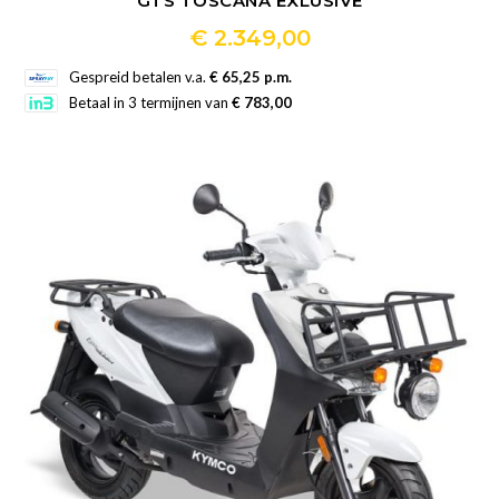
GTS TOSCANA EXLUSIVE
€
2.349,00
Dit
Gespreid betalen v.a.
€ 65,25 p.m.
product
Betaal in 3 termijnen van
€ 783,00
heeft
meerdere
variaties.
Deze
optie
kan
gekozen
worden
op
de
productpagina