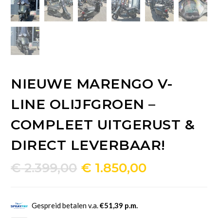
NIEUWE MARENGO V-
LINE OLIJFGROEN –
COMPLEET UITGERUST &
DIRECT LEVERBAAR!
Oorspronkelijke
Huidige
€
2.399,00
€
1.850,00
prijs
prijs
was:
is:
Gespreid betalen v.a.
€51,39 p.m.
€ 2.399,00.
€ 1.850,00.