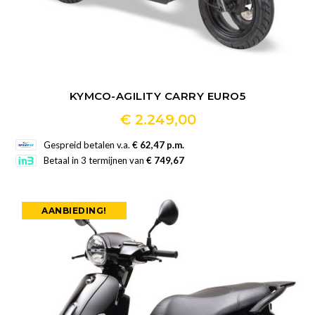
KYMCO-AGILITY CARRY EURO5
€
2.249,00
Dit
Gespreid betalen v.a.
€ 62,47 p.m.
product
Betaal in 3 termijnen van
€ 749,67
heeft
meerdere
AANBIEDING!
variaties.
Deze
optie
kan
gekozen
worden