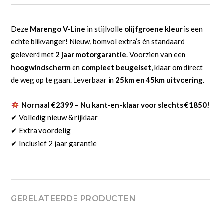
Deze
Marengo V-Line
in stijlvolle
olijfgroene kleur
is een
echte blikvanger! Nieuw, bomvol extra’s én standaard
geleverd met
2 jaar motorgarantie
. Voorzien van een
hoogwindscherm
en
compleet beugelset
, klaar om direct
de weg op te gaan. Leverbaar in
25km en 45km uitvoering
.
Normaal €2399 – Nu kant-en-klaar voor slechts €1850!
✔ Volledig nieuw & rijklaar
✔ Extra voordelig
✔ Inclusief 2 jaar garantie
GERELATEERDE PRODUCTEN