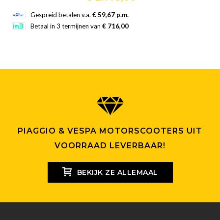
Dit
Gespreid betalen v.a.
€ 59,67 p.m.
product
Betaal in 3 termijnen van
€ 716,00
heeft
meerdere
variaties.
Deze
optie
kan
gekozen
worden
PIAGGIO & VESPA MOTORSCOOTERS UIT
op
VOORRAAD LEVERBAAR!
de
productpagina
BEKIJK ZE ALLEMAAL