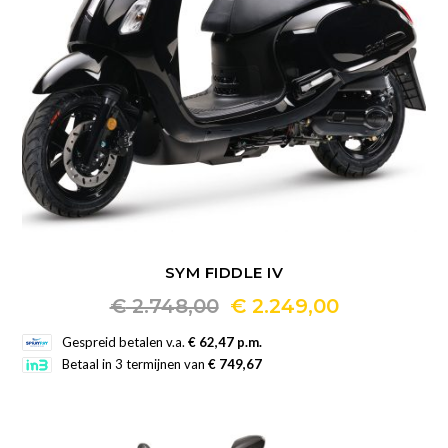
op
de
productpagina
SYM FIDDLE IV
Oorspronkelijke
Huidige
€
2.748,00
€
2.249,00
Dit
prijs
prijs
Gespreid betalen v.a.
€ 62,47 p.m.
product
Betaal in 3 termijnen van
€ 749,67
was:
is:
heeft
€ 2.748,00.
€ 2.249,00.
meerdere
variaties.