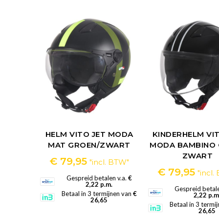
HELM VITO JET MODA
KINDERHELM VIT
MAT GROEN/ZWART
MODA BAMBINO 
ZWART
€
79,95
"incl. BTW"
€
79,95
"incl
Gespreid betalen v.a.
€
2,22 p.m.
Gespreid betale
Betaal in 3 termijnen van
€
2,22 p.m
26,65
Betaal in 3 termi
26,65