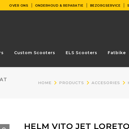
OVER ONS
ONDERHOUD & REPARATIE
BEZORGSERVICE
rs
Custom Scooters
ELS Scooters
Fatbike
MAT
HOME
PRODUCTS
ACCESORIES
HELM VITO JET LORET