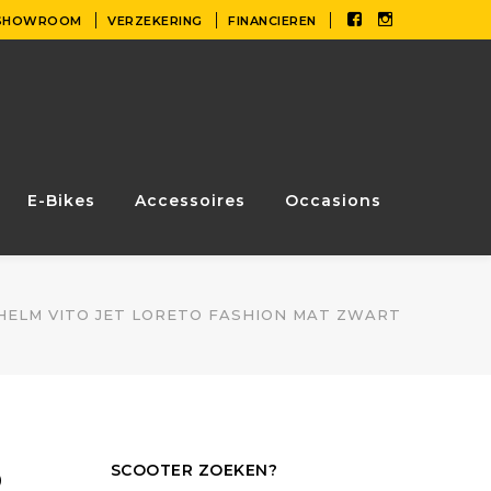
Facebook
Instagram
SHOWROOM
VERZEKERING
FINANCIEREN
Profile
Profile
E-Bikes
Accessoires
Occasions
HELM VITO JET LORETO FASHION MAT ZWART
SCOOTER ZOEKEN?
O