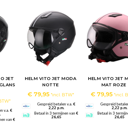
O JET
HELM VITO JET MODA
HELM VITO JET
GLANS
NOTTE
MAT ROZE
€
79,95
€
79,95
"incl. BTW"
"incl.
. BTW"
Gespreid betalen v.a.
€
Gespreid betalen
2,22 p.m.
2,22 p.m.
n v.a.
€
Betaal in 3 termijnen van
€
Betaal in 3 termij
.
26,65
26,65
jnen van
€