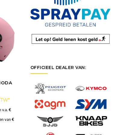
OFFICIEEL DEALER VAN:
 MODA
 BTW"
 v.a.
€
nen van
€