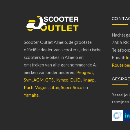
CONTA
Nachtega
Scooter Outlet Almelo, de grootste
7605 BK 
officiële dealer van scooters, electrische
Telefoon
scooters & e-bikes in Almelo en
E-mail:
in
omstreken van alle gerenommeerde A-
Route bes
merken van onder anderen:
Peugeot
,
GESPRE
Sym
,
AGM
,
GTS
,
Kymco
,
DJJD
,
Knaap
,
Puch
,
Vogue
,
Lifan
,
Super Soco
en
Yamaha
.
Betaal jo
termijnen