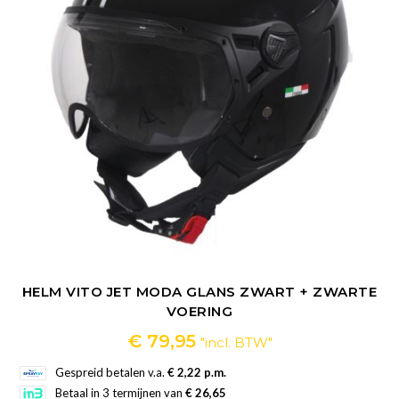
HELM VITO JET MODA GLANS ZWART + ZWARTE
VOERING
€
79,95
"incl. BTW"
Gespreid betalen v.a.
€ 2,22 p.m.
Betaal in 3 termijnen van
€ 26,65