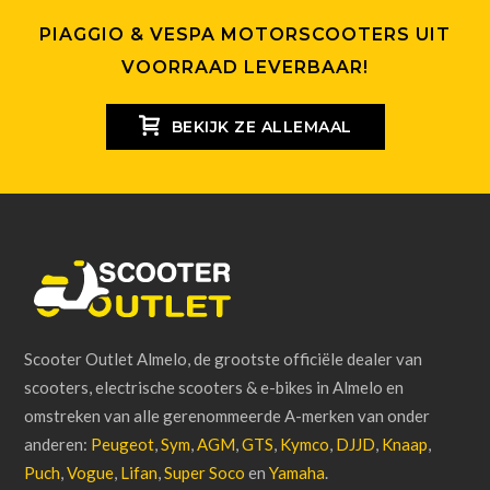
PIAGGIO & VESPA MOTORSCOOTERS UIT
VOORRAAD LEVERBAAR!
BEKIJK ZE ALLEMAAL
Scooter Outlet Almelo, de grootste officiële dealer van
scooters, electrische scooters & e-bikes in Almelo en
omstreken van alle gerenommeerde A-merken van onder
anderen:
Peugeot
,
Sym
,
AGM
,
GTS
,
Kymco
,
DJJD
,
Knaap
,
Puch
,
Vogue
,
Lifan
,
Super Soco
en
Yamaha
.