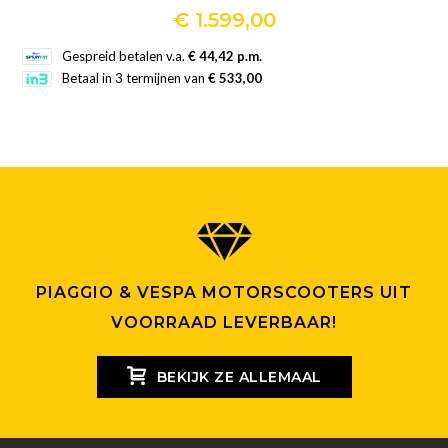
€
1.599,00
Dit
Gespreid betalen v.a.
€ 44,42 p.m.
product
Betaal in 3 termijnen van
€ 533,00
heeft
meerdere
variaties.
Deze
optie
kan
gekozen
worden
PIAGGIO & VESPA MOTORSCOOTERS UIT
op
VOORRAAD LEVERBAAR!
de
productpagina
BEKIJK ZE ALLEMAAL