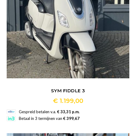
worden
op
de
productpagina
SYM FIDDLE 3
€
1.199,00
Dit
Gespreid betalen v.a.
€ 33,31 p.m.
product
Betaal in 3 termijnen van
€ 399,67
heeft
meerdere