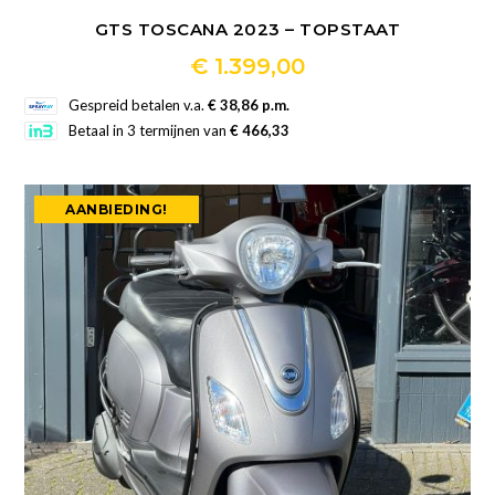
GTS TOSCANA 2023 – TOPSTAAT
€
1.399,00
Dit
Gespreid betalen v.a.
€ 38,86 p.m.
product
Betaal in 3 termijnen van
€ 466,33
heeft
meerdere
AANBIEDING!
variaties.
Deze
optie
kan
gekozen
worden
op
de
productpagina