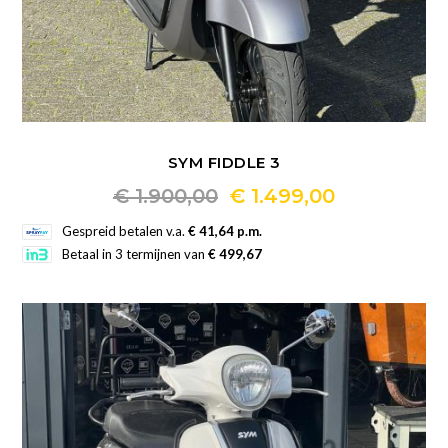
SYM FIDDLE 3
Oorspronkelijke
Huidige
€
1.900,00
€
1.499,00
Dit
prijs
prijs
Gespreid betalen v.a.
€ 41,64 p.m.
product
Betaal in 3 termijnen van
€ 499,67
was:
is:
heeft
€ 1.900,00.
€ 1.499,00.
meerdere
variaties.
Deze
optie
kan
gekozen