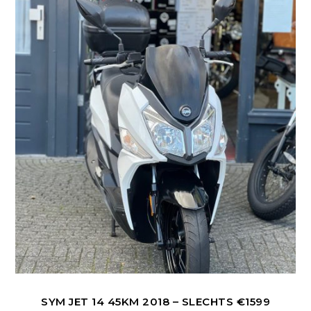
variaties.
Deze
optie
kan
gekozen
worden
op
de
productpagina
SYM JET 14 45KM 2018 – SLECHTS €1599