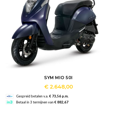
op
de
productpagina
SYM MIO 50I
€
2.648,00
Dit
Gespreid betalen v.a.
€ 73,56 p.m.
product
Betaal in 3 termijnen van
€ 882,67
heeft
meerdere