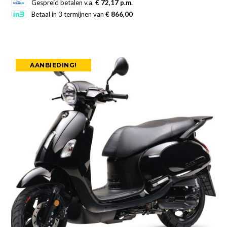
Gespreid betalen v.a.
€ 72,17 p.m.
product
Betaal in 3 termijnen van
€ 866,00
heeft
meerdere
variaties.
Deze
AANBIEDING!
optie
kan
gekozen
worden
op
de
productpagina