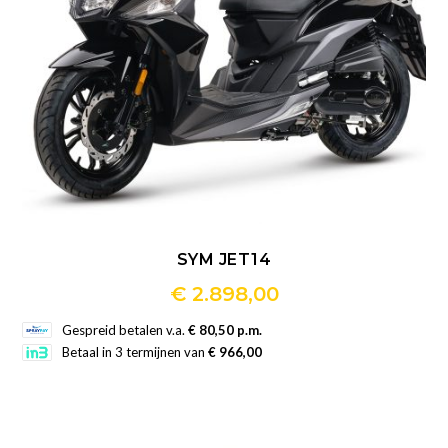
productpagina
SYM JET14
€
2.898,00
Dit
Gespreid betalen v.a.
€ 80,50 p.m.
product
Betaal in 3 termijnen van
€ 966,00
heeft
meerdere
variaties.