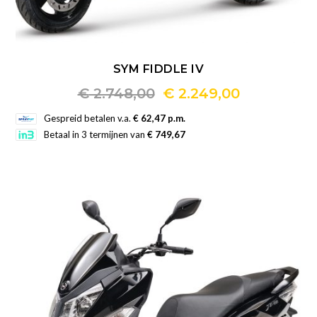
SYM FIDDLE IV
Oorspronkelijke
Huidige
€
2.748,00
€
2.249,00
Dit
prijs
prijs
Gespreid betalen v.a.
€ 62,47 p.m.
product
Betaal in 3 termijnen van
€ 749,67
was:
is:
heeft
€ 2.748,00.
€ 2.249,00.
meerdere
variaties.
Deze
optie
kan
gekozen
worden
op
de