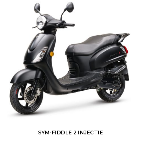
Deze
optie
kan
gekozen
worden
op
de
productpagina
SYM-FIDDLE 2 INJECTIE