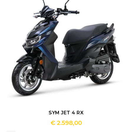
SYM JET 4 RX
€
2.598,00
Dit