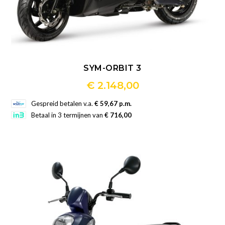
SYM-ORBIT 3
€
2.148,00
Dit
Gespreid betalen v.a.
€ 59,67 p.m.
product
Betaal in 3 termijnen van
€ 716,00
heeft
meerdere
variaties.
Deze
optie
kan
gekozen
worden