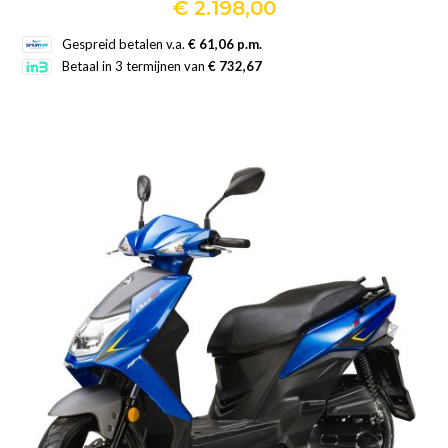
€
2.198,00
Dit
Gespreid betalen v.a.
€ 61,06 p.m.
product
Betaal in 3 termijnen van
€ 732,67
heeft
meerdere
variaties.
Deze
optie
kan
gekozen
worden
op
de
productpagina