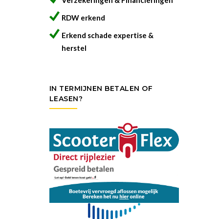
Verzekeringen & Financieringen
RDW erkend
Erkend schade expertise &
herstel
IN TERMIJNEN BETALEN OF
LEASEN?
na