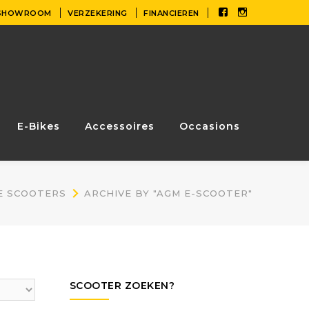
Facebook
Instagram
SHOWROOM
VERZEKERING
FINANCIEREN
Profile
Profile
E-Bikes
Accessoires
Occasions
E SCOOTERS
ARCHIVE BY "AGM E-SCOOTER"
SCOOTER ZOEKEN?