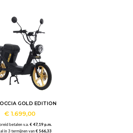
meerdere
meerdere
variaties.
variaties.
Deze
Deze
optie
optie
kan
kan
gekozen
gekozen
worden
worden
op
op
de
de
productpagina
productpagi
OCCIA GOLD EDITION
€
1.699,00
Dit
reid betalen v.a.
€ 47,19 p.m.
product
al in 3 termijnen van
€ 566,33