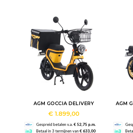
meerdere
variaties.
Deze
optie
kan
gekozen
worden
op
de
productpagina
AGM GOCCIA DELIVERY
AGM G
€
1.899,00
Dit
Gespreid betalen v.a.
€ 52,75 p.m.
Gesp
product
Betaal in 3 termijnen van
€ 633,00
Beta