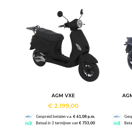
nieuwste
AGM VXE
AG
€
2.199,00
Dit
Gespreid betalen v.a.
€ 61,08 p.m.
Gesp
product
Betaal in 3 termijnen van
€ 733,00
Beta
heeft