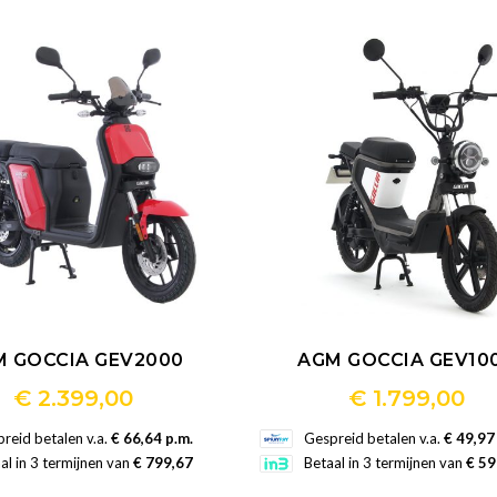
M GOCCIA GEV2000
AGM GOCCIA GEV10
€
2.399,00
€
1.799,00
Dit
Dit
reid betalen v.a.
€ 66,64 p.m.
Gespreid betalen v.a.
€ 49,97
product
product
al in 3 termijnen van
€ 799,67
Betaal in 3 termijnen van
€ 59
heeft
heeft