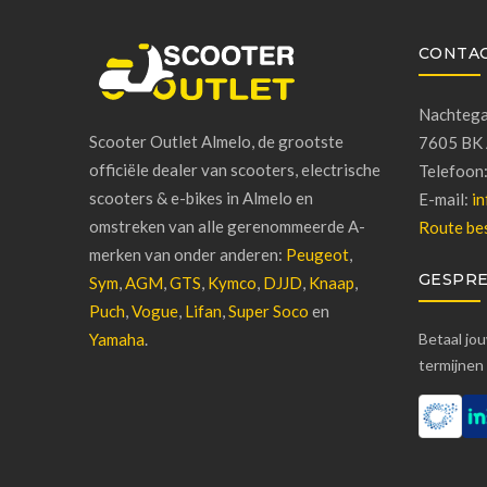
CONTA
Nachtega
Scooter Outlet Almelo, de grootste
7605 BK 
officiële dealer van scooters, electrische
Telefoon
scooters & e-bikes in Almelo en
E-mail:
in
omstreken van alle gerenommeerde A-
Route bes
merken van onder anderen:
Peugeot
,
GESPRE
Sym
,
AGM
,
GTS
,
Kymco
,
DJJD
,
Knaap
,
Puch
,
Vogue
,
Lifan
,
Super Soco
en
Yamaha
.
Betaal jo
termijnen